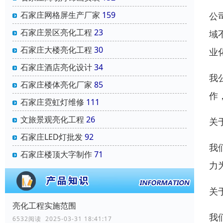
石家庄网格屏生产厂家
159
公
石家庄景区亮化工程
23
域
石家庄大楼亮化工程
30
业
石家庄酒店亮化设计
34
我
石家庄楼体亮化厂家
85
作
石家庄霓虹灯维修
111
文旅景观亮化工程
26
关
石家庄LED灯批发
92
我
石家庄楼顶大字制作
71
力
关
亮化工程实施范围
我
6532阅读 2025-03-31 18:41:17