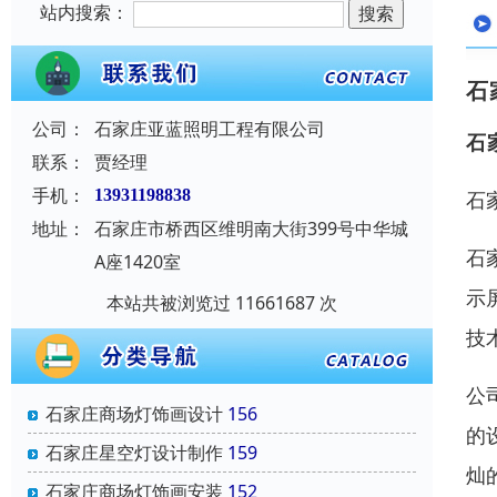
站内搜索：
石
公司：
石家庄亚蓝照明工程有限公司
石
联系：
贾经理
手机：
13931198838
石
地址：
石家庄市桥西区维明南大街399号中华城
石
A座1420室
示
本站共被浏览过 11661687 次
技
公
石家庄商场灯饰画设计
156
的
石家庄星空灯设计制作
159
灿
石家庄商场灯饰画安装
152