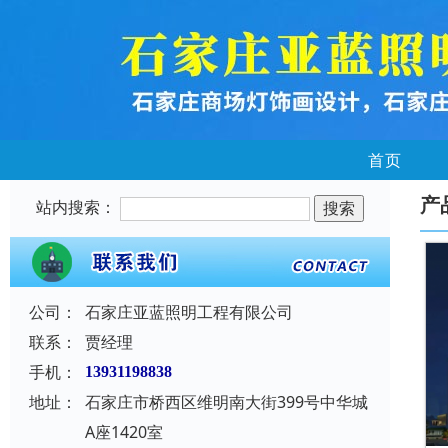
首页
产
站内搜索：
公司：
石家庄亚蓝照明工程有限公司
联系：
贾经理
手机：
13931198838
地址：
石家庄市桥西区维明南大街399号中华城
A座1420室