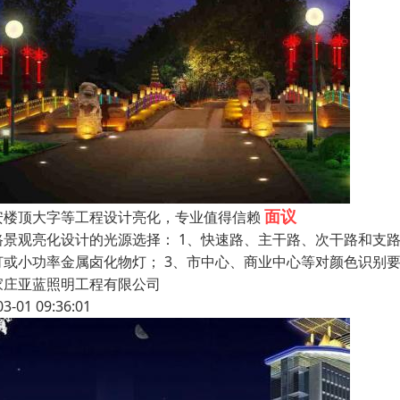
面议
安楼顶大字等工程设计亮化，专业值得信赖
路景观亮化设计的光源选择： 1、快速路、主干路、次干路和支
灯或小功率金属卤化物灯； 3、市中心、商业中心等对颜色识别要
家庄亚蓝照明工程有限公司
03-01 09:36:01