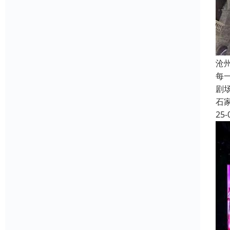
沧
每
剧
石
25-