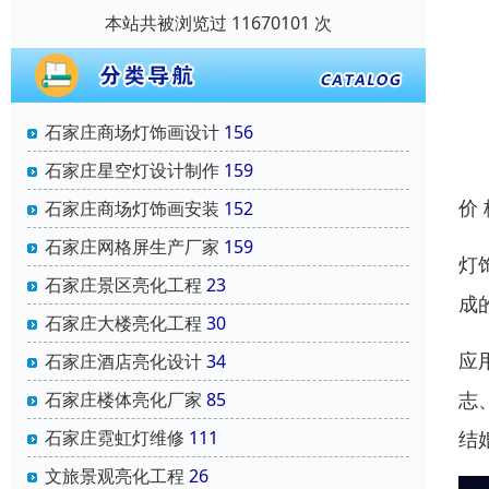
本站共被浏览过 11670101 次
石家庄商场灯饰画设计
156
石家庄星空灯设计制作
159
价
石家庄商场灯饰画安装
152
石家庄网格屏生产厂家
159
灯
石家庄景区亮化工程
23
成
石家庄大楼亮化工程
30
应
石家庄酒店亮化设计
34
志
石家庄楼体亮化厂家
85
结
石家庄霓虹灯维修
111
文旅景观亮化工程
26