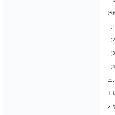
运
（
（
（
（
三
1
2