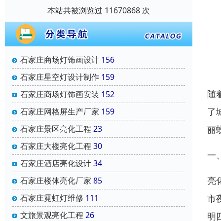
本站共被浏览过 11670868 次
石家庄商场灯饰画设计
156
石家庄星空灯设计制作
159
随
石家庄商场灯饰画安装
152
了
石家庄网格屏生产厂家
159
丽
石家庄景区亮化工程
23
石家庄大楼亮化工程
30
一
石家庄酒店亮化设计
34
亮
石家庄楼体亮化厂家
85
市
石家庄霓虹灯维修
111
文旅景观亮化工程
26
明