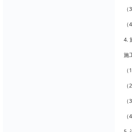
（
（
4.
施
（
（
（
（
5.