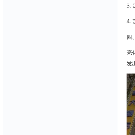
3
4
四
亮
发