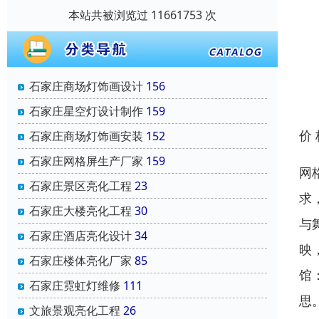
本站共被浏览过 11661753 次
石家庄商场灯饰画设计
156
石家庄星空灯设计制作
159
价
石家庄商场灯饰画安装
152
石家庄网格屏生产厂家
159
网
石家庄景区亮化工程
23
求
石家庄大楼亮化工程
30
与
石家庄酒店亮化设计
34
映
石家庄楼体亮化厂家
85
馆
石家庄霓虹灯维修
111
思
文旅景观亮化工程
26