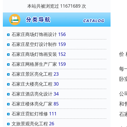
本站共被浏览过 11671689 次
石家庄商场灯饰画设计
156
石家庄星空灯设计制作
159
价
石家庄商场灯饰画安装
152
石家庄网格屏生产厂家
159
每
石家庄景区亮化工程
23
卧
石家庄大楼亮化工程
30
公
石家庄酒店亮化设计
34
和
石家庄楼体亮化厂家
85
石
石家庄霓虹灯维修
111
文旅景观亮化工程
26