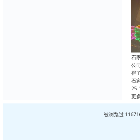
石
公
得
石
25-
更
被浏览过 1167