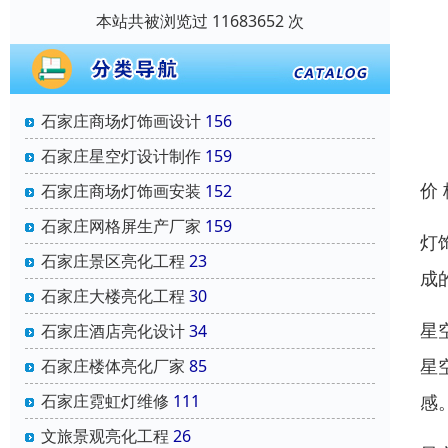
本站共被浏览过 11683652 次
石家庄商场灯饰画设计
156
石家庄星空灯设计制作
159
价
石家庄商场灯饰画安装
152
石家庄网格屏生产厂家
159
灯
石家庄景区亮化工程
23
成
石家庄大楼亮化工程
30
星
石家庄酒店亮化设计
34
星
石家庄楼体亮化厂家
85
感
石家庄霓虹灯维修
111
文旅景观亮化工程
26