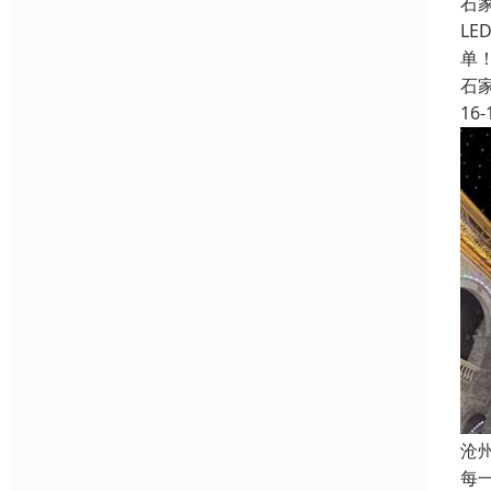
石
L
单
石
16-
沧
每