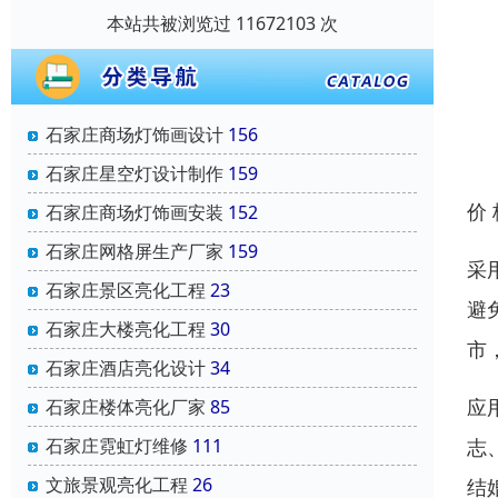
本站共被浏览过 11672103 次
石家庄商场灯饰画设计
156
石家庄星空灯设计制作
159
价
石家庄商场灯饰画安装
152
石家庄网格屏生产厂家
159
采
石家庄景区亮化工程
23
避
石家庄大楼亮化工程
30
市
石家庄酒店亮化设计
34
应
石家庄楼体亮化厂家
85
志
石家庄霓虹灯维修
111
文旅景观亮化工程
26
结