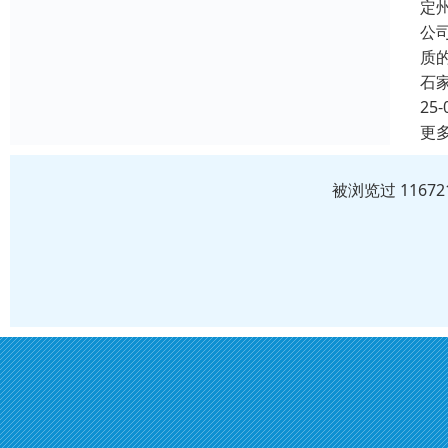
定
公
质
石
25-
更
被浏览过 1167